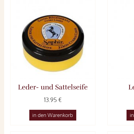
Leder- und Sattelseife
L
13.95 €
in den Warenkorb
i