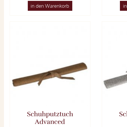
in den Warenkorb
i
Schuhputztuch
Sc
Advanced