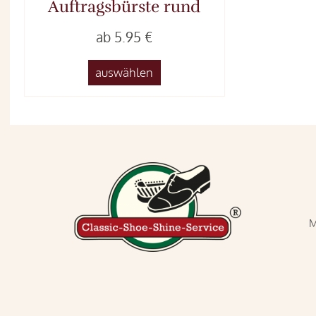
Auftragsbürste rund
ab 5.95 €
auswählen
M