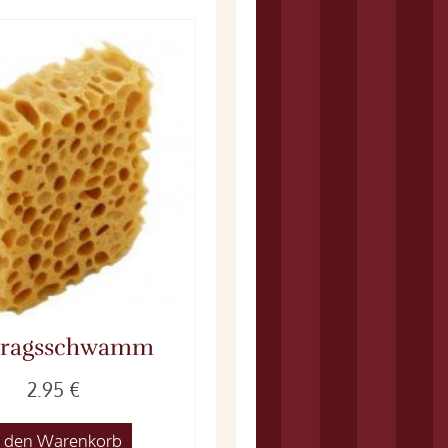
tragsschwamm
2.95 €
n den Warenkorb