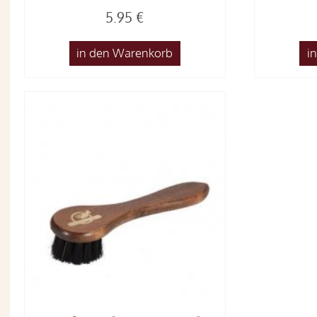
5.95 €
in den Warenkorb
i