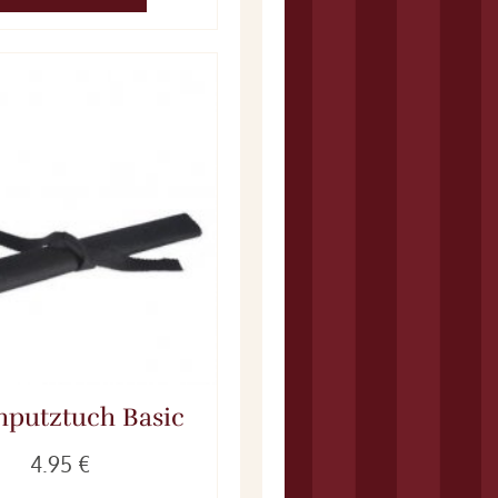
hputztuch Basic
4.95 €