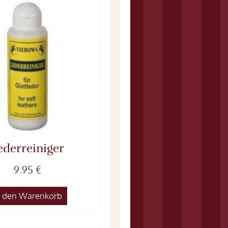
ederreiniger
9.95 €
n den Warenkorb