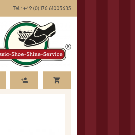
Tel.:
+49 (0) 176 61005635