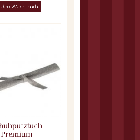
n den Warenkorb
huhputztuch
Premium