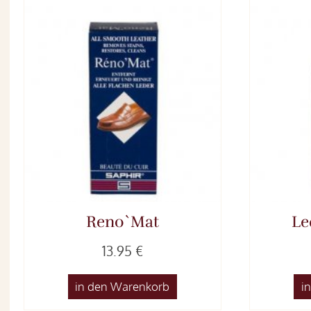
Reno`Mat
Le
13.95 €
in den Warenkorb
i