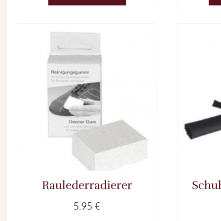
Raulederradierer
Schu
5.95 €