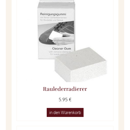
Raulederradierer
5.95 €
in den Warenkorb